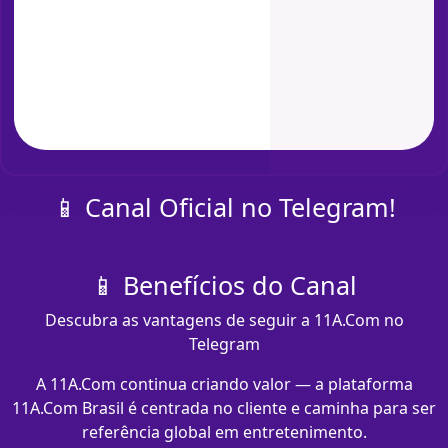
📱 Canal Oficial no Telegram!
📱 Benefícios do Canal
Descubra as vantagens de seguir a 11A.Com no
Telegram
A 11A.Com continua criando valor — a plataforma
11A.Com Brasil é centrada no cliente e caminha para ser
referência global em entretenimento.