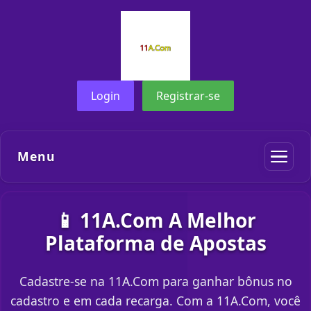
Login
Registrar-se
Menu
📱 11A.Com A Melhor
Plataforma de Apostas
Cadastre-se na 11A.Com para ganhar bônus no
cadastro e em cada recarga. Com a 11A.Com, você