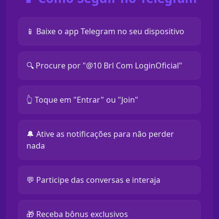
📱 Baixe o app Telegram no seu dispositivo
🔍 Procure por "@10 Brl Com LoginOficial"
👆 Toque em "Entrar" ou "Join"
🔔 Ative as notificações para não perder
nada
💬 Participe das conversas e interaja
🎁 Receba bônus exclusivos