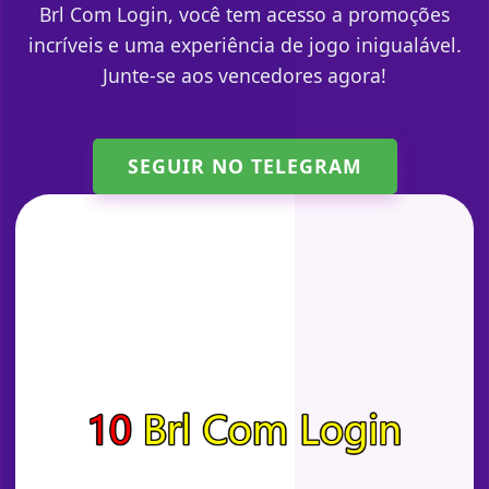
Brl Com Login, você tem acesso a promoções
incríveis e uma experiência de jogo inigualável.
Junte-se aos vencedores agora!
SEGUIR NO TELEGRAM