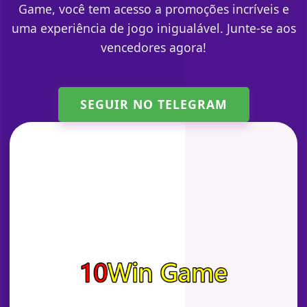
Game, você tem acesso a promoções incríveis e
uma experiência de jogo inigualável. Junte-se aos
vencedores agora!
SEGUIR NO TELEGRAM