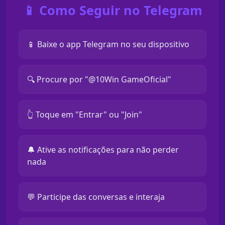
📱 Como Seguir no Telegram
📱 Baixe o app Telegram no seu dispositivo
🔍 Procure por "@10Win GameOficial"
👆 Toque em "Entrar" ou "Join"
🔔 Ative as notificações para não perder
nada
💬 Participe das conversas e interaja