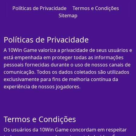
Políticas de Privacidade
Termos e Condições
Sitemap
Políticas de Privacidade
A 10Win Game valoriza a privacidade de seus usuários e
está empenhada em proteger todas as informações
pessoais fornecidas durante o uso de nossos canais de
comunicação. Todos os dados coletados são utilizados
exclusivamente para fins de melhoria contínua da
experiência de nossos jogadores.
Termos e Condições
Os usuários da 10Win Game concordam em respeitar