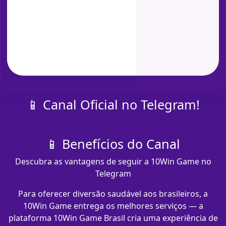
📱 Canal Oficial no Telegram!
📱 Benefícios do Canal
Descubra as vantagens de seguir a 10Win Game no
Telegram
Para oferecer diversão saudável aos brasileiros, a
10Win Game entrega os melhores serviços — a
plataforma 10Win Game Brasil cria uma experiência de