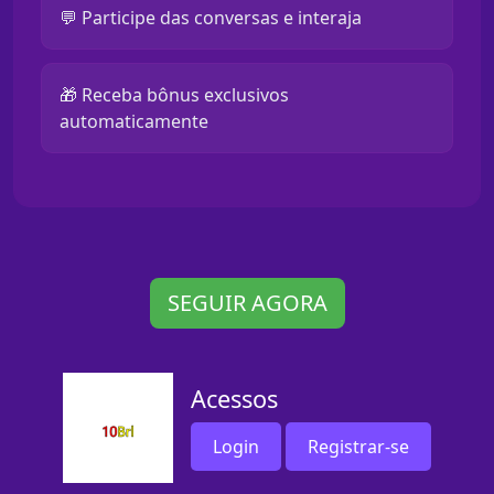
💬 Participe das conversas e interaja
🎁 Receba bônus exclusivos
automaticamente
SEGUIR AGORA
Acessos
Login
Registrar-se