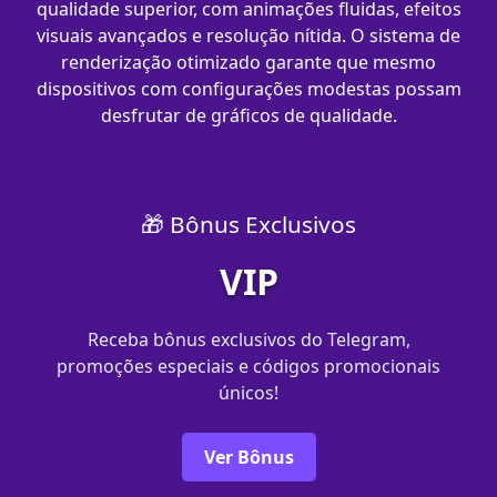
qualidade superior, com animações fluidas, efeitos
visuais avançados e resolução nítida. O sistema de
renderização otimizado garante que mesmo
dispositivos com configurações modestas possam
desfrutar de gráficos de qualidade.
🎁 Bônus Exclusivos
VIP
Receba bônus exclusivos do Telegram,
promoções especiais e códigos promocionais
únicos!
Ver Bônus