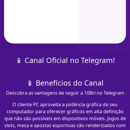
📱 Canal Oficial no Telegram!
📱 Benefícios do Canal
Descubra as vantagens de seguir a 10Brl no Telegram
O cliente PC aproveita a potência gráfica do seu
computador para oferecer gráficos em alta definição
que não são possíveis em dispositivos móveis. Jogos de
slots, mesa e apostas esportivas são renderizados com