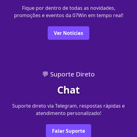
Fique por dentro de todas as novidades,
promoções e eventos da 07Win em tempo real!
Ver Notícias
💬 Suporte Direto
Chat
Suporte direto via Telegram, respostas rápidas e
atendimento personalizado!
Falar Suporte