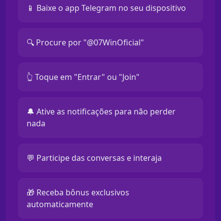
📱 Baixe o app Telegram no seu dispositivo
🔍 Procure por "@07WinOficial"
👆 Toque em "Entrar" ou "Join"
🔔 Ative as notificações para não perder
nada
💬 Participe das conversas e interaja
🎁 Receba bônus exclusivos
automaticamente