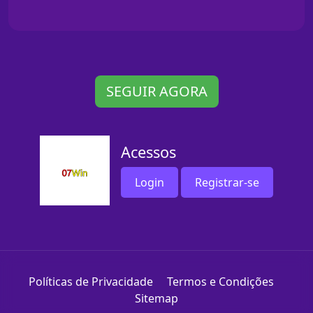
SEGUIR AGORA
Acessos
Login
Registrar-se
Políticas de Privacidade
Termos e Condições
Sitemap