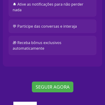
🔔 Ative as notificações para não perder
nada
💬 Participe das conversas e interaja
🎁 Receba bônus exclusivos
automaticamente
SEGUIR AGORA