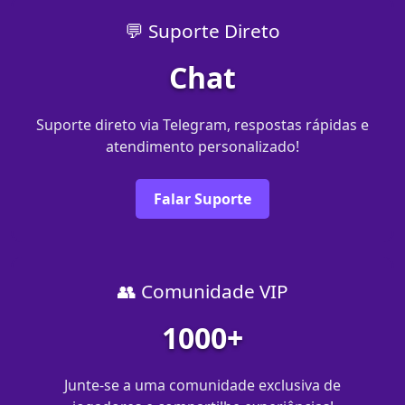
💬 Suporte Direto
Chat
Suporte direto via Telegram, respostas rápidas e
atendimento personalizado!
Falar Suporte
👥 Comunidade VIP
1000+
Junte-se a uma comunidade exclusiva de