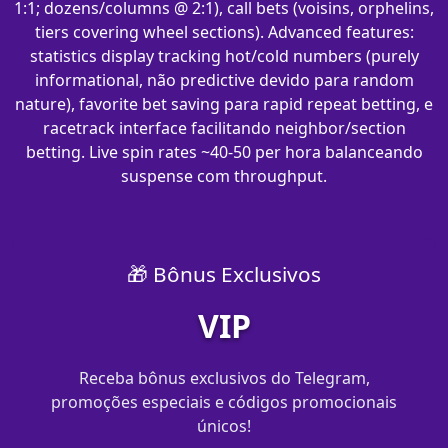
1:1; dozens/columns @ 2:1), call bets (voisins, orphelins,
tiers covering wheel sections). Advanced features:
statistics display tracking hot/cold numbers (purely
informational, não predictive devido para random
nature), favorite bet saving para rapid repeat betting, e
racetrack interface facilitando neighbor/section
betting. Live spin rates ~40-50 per hora balanceando
suspense com throughput.
🎁 Bônus Exclusivos
VIP
Receba bônus exclusivos do Telegram,
promoções especiais e códigos promocionais
únicos!