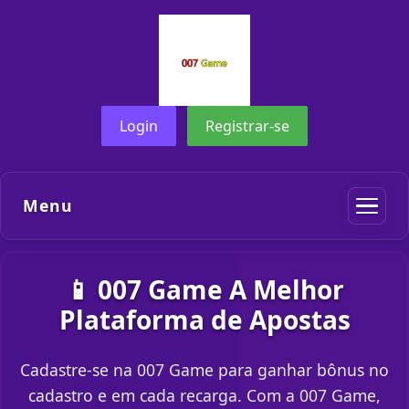
Login
Registrar-se
Menu
📱 007 Game A Melhor
Plataforma de Apostas
Cadastre-se na 007 Game para ganhar bônus no
cadastro e em cada recarga. Com a 007 Game,