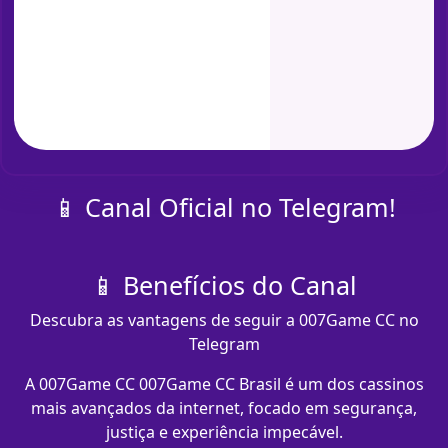
📱 Canal Oficial no Telegram!
📱 Benefícios do Canal
Descubra as vantagens de seguir a 007Game CC no
Telegram
A 007Game CC 007Game CC Brasil é um dos cassinos
mais avançados da internet, focado em segurança,
justiça e experiência impecável.