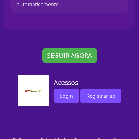
automaticamente
SEGUIR AGORA
Acessos
Login
Registrar-se