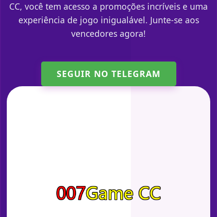
CC, você tem acesso a promoções incríveis e uma
experiência de jogo inigualável. Junte-se aos
vencedores agora!
SEGUIR NO TELEGRAM