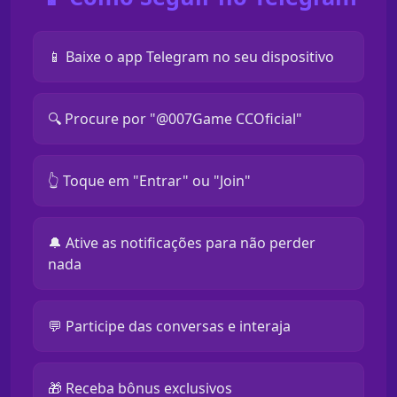
📱 Baixe o app Telegram no seu dispositivo
🔍 Procure por "@007Game CCOficial"
👆 Toque em "Entrar" ou "Join"
🔔 Ative as notificações para não perder
nada
💬 Participe das conversas e interaja
🎁 Receba bônus exclusivos