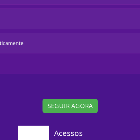
a
aticamente
SEGUIR AGORA
Acessos