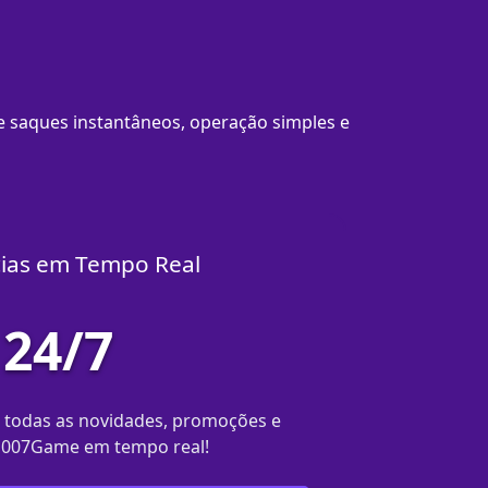
 saques instantâneos, operação simples e
cias em Tempo Real
24/7
e todas as novidades, promoções e
 007Game em tempo real!