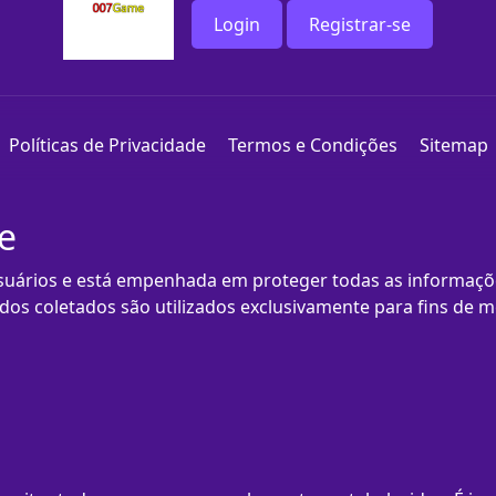
Login
Registrar-se
Políticas de Privacidade
Termos e Condições
Sitemap
de
usuários e está empenhada em proteger todas as informaçõ
os coletados são utilizados exclusivamente para fins de m