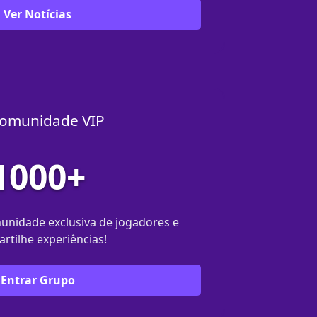
Ver Notícias
Comunidade VIP
1000+
unidade exclusiva de jogadores e
rtilhe experiências!
Entrar Grupo